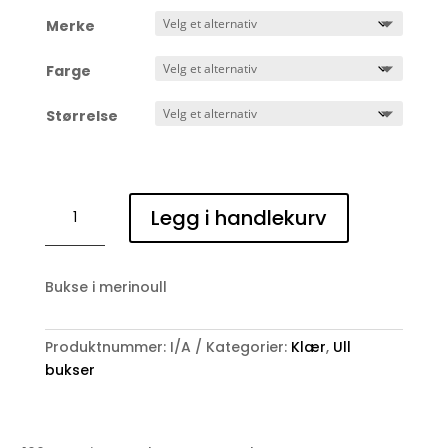
Merke
Farge
Størrelse
Bukse
Legg i handlekurv
i
merinoull
antall
Bukse i merinoull
Produktnummer:
I/A
Kategorier:
Klær
,
Ull
bukser