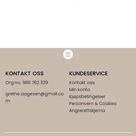
KONTAKT OSS
KUNDESERVICE
Org.no: 986 762 329
Kontakt oss
Min konto
grethe.aagesen@gmail.co
Kjøpsbetingelser
m
Personvern & Cookies
Angrerettskjema