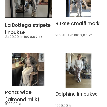
Bukse Amalfi mørk
La Bottega stripete
linbukse
Opprinnelig
Nåvære
2699,00
kr
1000,00
kr
Opprinnelig
Nåværende
2499,00
kr
1000,00
kr
pris
pris
pris
pris
var:
er:
var:
er:
2699,00 kr.
1000,00 k
2499,00 kr.
1000,00 kr.
Pants wide
Delphine lin bukse
(almond milk)
1999,00
kr
1999,00
kr