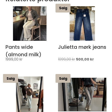
Salg
Pants wide
Julietta mørk jeans
(almond milk)
Opprinnelig
Nåværen
1999,00
kr
1099,00
kr
500,00
kr
pris
pris
var:
er:
Salg
Salg
1099,00 kr.
500,00 kr.