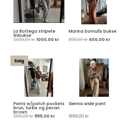
La Bottega stripete
Marina bomulls bukse
linbukse
Opprinnelig
Nåværende
Opprinnelig
Nåværend
2499,00
kr
1000,00
kr
899,00
kr
400,00
kr
pris
pris
pris
pris
var:
er:
var:
er:
Salg
2499,00 kr.
1000,00 kr.
899,00 kr.
400,00 kr.
Pants w/patch pockets
Sienna wide pant
brun, turkis og pecan
brown
Opprinnelig
Nåværende
2100,00
kr
999,00
kr
1999,00
kr
pris
pris
var:
er: