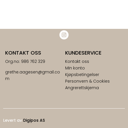
2100,00 kr.
999,00 kr.
KONTAKT OSS
KUNDESERVICE
Org.no: 986 762 329
Kontakt oss
Min konto
grethe.aagesen@gmail.co
Kjøpsbetingelser
m
Personvern & Cookies
Angrerettskjema
Levert av
Digipos AS