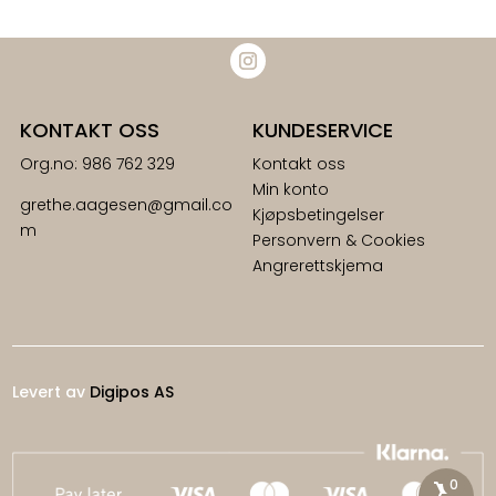
KONTAKT OSS
KUNDESERVICE
Org.no: 986 762 329
Kontakt oss
Min konto
grethe.aagesen@gmail.co
Kjøpsbetingelser
m
Personvern & Cookies
Angrerettskjema
Levert av
Digipos AS
0
shopping_cart