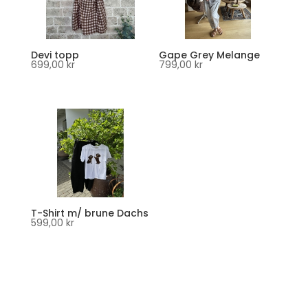
Devi topp
Gape Grey Melange
699,00
kr
799,00
kr
T-Shirt m/ brune Dachs
599,00
kr