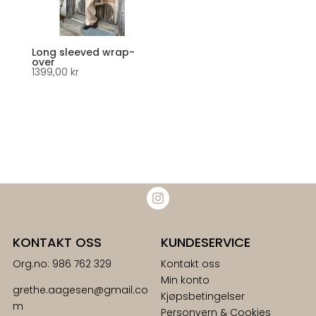
Long sleeved wrap-
over
1399,00
kr
KONTAKT OSS
KUNDESERVICE
Org.no: 986 762 329
Kontakt oss
Min konto
grethe.aagesen@gmail.co
Kjøpsbetingelser
m
Personvern & Cookies