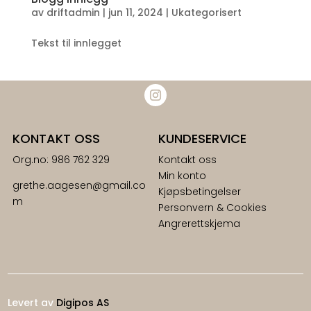
av
driftadmin
|
jun 11, 2024
|
Ukategorisert
Tekst til innlegget
KONTAKT OSS
KUNDESERVICE
Org.no: 986 762 329
Kontakt oss
Min konto
grethe.aagesen@gmail.co
Kjøpsbetingelser
m
Personvern & Cookies
Angrerettskjema
Levert av
Digipos AS